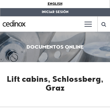
???
ENGLISH
label.access.jump.content???
???
label.access.jump.header???
???
INICIAR SESIÓN
label.access.jump.footer???
???
label.access.jump.menu???
???
???
label.mainna
lab
DOCUMENTOS ONLINE
Lift cabins, Schlossberg,
Graz