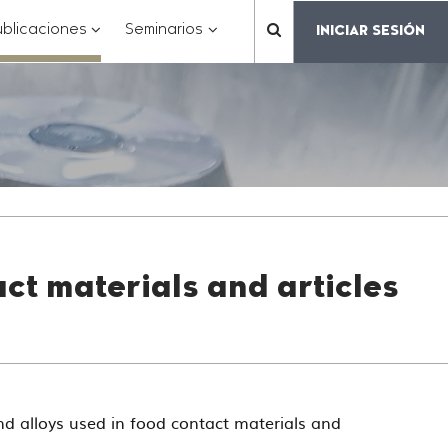
???
???
???
blicaciones
Seminarios
INICIAR SESIÓN
???
matter.header.toggle.subsections???
key.formatter.header.toggle.subsections???
key.formatter.header.toggle.subs
label.mainnavigation.
ct materials and articles
alloys used in food contact materials and