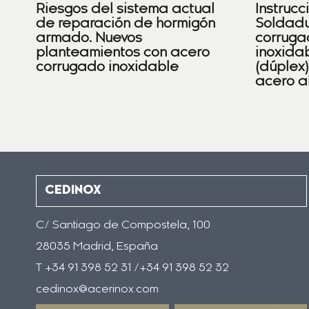
Riesgos del sistema actual
Instrucc
de reparación de hormigón
Soldadu
armado. Nuevos
corruga
planteamientos con acero
inoxidab
corrugado inoxidable
(dúplex
acero a
CEDINOX
C/ Santiago de Compostela, 100
28035 Madrid, España
T +34 91 398 52 31 /+34 91 398 52 32
cedinox@acerinox.com