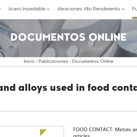
??
???
???
Acero Inoxidable
Aleaciones Alto Rendimiento
Pu
ey.formatter.header.toggle.subsections???
key.formatter.header.toggle.subsections
key.for
DOCUMENTOS ONLINE
Inicio
Publicaciones
Documentos Online
 alloys used in food conta
FOOD CONTACT: Metals and 
articles