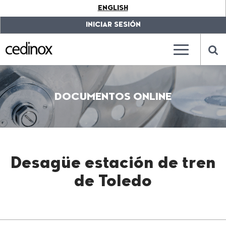
???
ENGLISH
label.access.jump.content???
???
label.access.jump.header???
???
INICIAR SESIÓN
label.access.jump.footer???
???
label.access.jump.menu???
???
???
label.mainna
lab
DOCUMENTOS ONLINE
Desagüe estación de tren
de Toledo