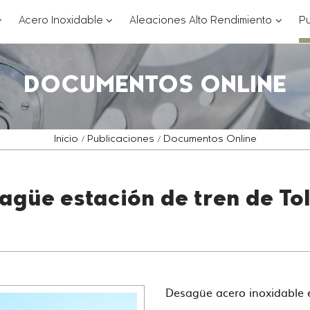
??
???
???
Acero Inoxidable
Aleaciones Alto Rendimiento
Pu
ey.formatter.header.toggle.subsections???
key.formatter.header.toggle.subsections
key.for
DOCUMENTOS ONLINE
Inicio
Publicaciones
Documentos Online
agüe estación de tren de To
Desagüe acero inoxidable 