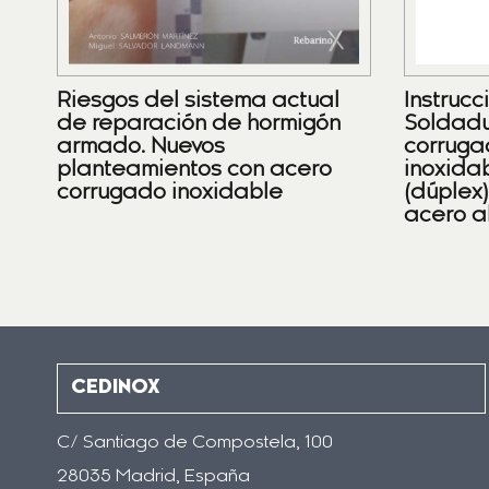
Riesgos del sistema actual
Instrucc
de reparación de hormigón
Soldadu
armado. Nuevos
corruga
planteamientos con acero
inoxidab
corrugado inoxidable
(dúplex
acero a
CEDINOX
C/ Santiago de Compostela, 100
28035 Madrid, España