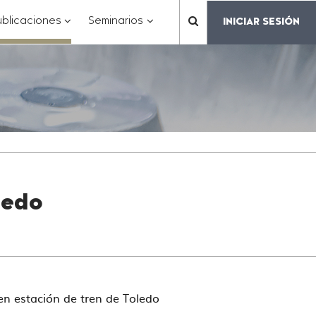
???
???
???
blicaciones
Seminarios
INICIAR SESIÓN
???
matter.header.toggle.subsections???
key.formatter.header.toggle.subsections???
key.formatter.header.toggle.subs
label.mainnavigation.
ledo
en estación de tren de Toledo