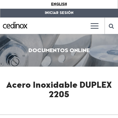
???
ENGLISH
label.access.jump.content???
???
label.access.jump.header???
???
INICIAR SESIÓN
label.access.jump.footer???
???
label.access.jump.menu???
???
???
label.mainna
lab
DOCUMENTOS ONLINE
Acero Inoxidable DUPLEX
2205