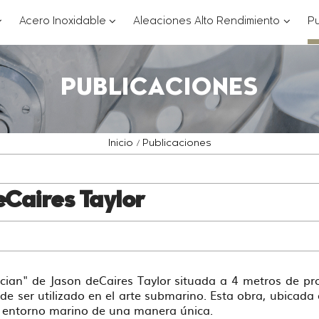
??
???
???
Acero Inoxidable
Aleaciones Alto Rendimiento
Pu
ey.formatter.header.toggle.subsections???
key.formatter.header.toggle.subsections
key.for
PUBLICACIONES
Inicio
Publicaciones
eCaires Taylor
ician" de Jason deCaires Taylor situada a 4 metros de p
ede ser utilizado en el arte submarino. Esta obra, ubicad
l entorno marino de una manera única.