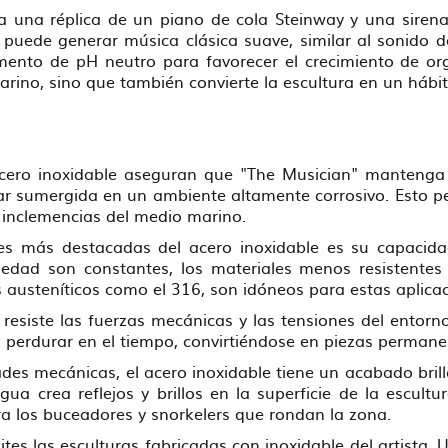
a una réplica de un piano de cola Steinway y una sirena
o puede generar música clásica suave, similar al sonido de
mento de pH neutro para favorecer el crecimiento de or
rino, sino que también convierte la escultura en un hábit
cero inoxidable aseguran que "The Musician" mantenga su
ar sumergida en un ambiente altamente corrosivo. Esto p
s inclemencias del medio marino.
s más destacadas del acero inoxidable es su capacidad 
edad son constantes, los materiales menos resistentes s
s austeníticos como el 316, son idóneos para estas aplica
z, resiste las fuerzas mecánicas y las tensiones del ento
perdurar en el tiempo, convirtiéndose en piezas permane
des mecánicas, el acero inoxidable tiene un acabado brilla
 agua crea reflejos y brillos en la superficie de la escu
a los buceadores y snorkelers que rondan la zona.
es las esculturas fabricadas con inoxidable del artista. U