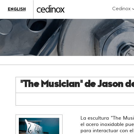
???
label.access.jump.content???
???
?
Cedinox
ENGLISH
label.access.jump.header???
???
k
label.access.jump.footer???
???
label.access.jump.menu???
"The Musician" de Jason d
La escultura "The Mus
el acero inoxidable pu
para interactuar con e