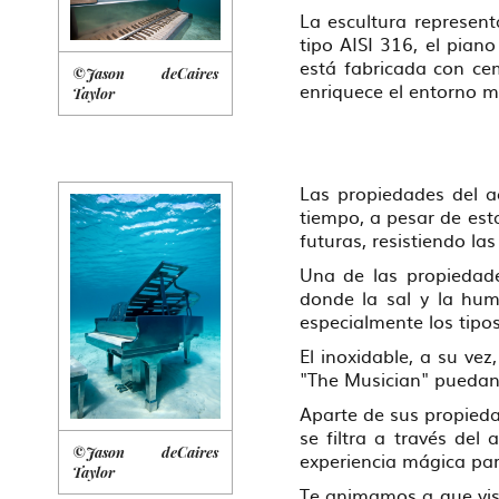
La escultura represent
tipo AISI 316, el pian
está fabricada con ce
©Jason deCaires
enriquece el entorno ma
Taylor
Las propiedades del a
tiempo, a pesar de est
futuras, resistiendo la
Una de las propiedade
donde la sal y la hum
especialmente los tipo
El inoxidable, a su ve
"The Musician" puedan 
Aparte de sus propieda
se filtra a través del
©Jason deCaires
experiencia mágica par
Taylor
Te animamos a que visit