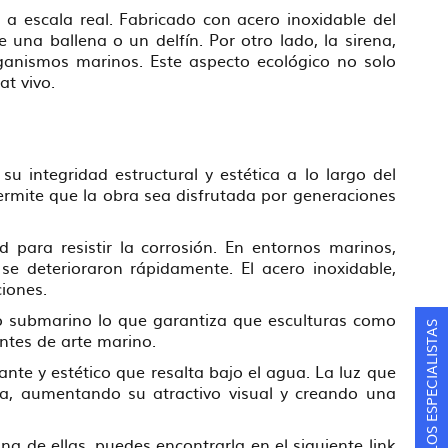
 a escala real. Fabricado con acero inoxidable del
 una ballena o un delfín. Por otro lado, la sirena,
ganismos marinos. Este aspecto ecológico no solo
at vivo.
 integridad estructural y estética a lo largo del
ermite que la obra sea disfrutada por generaciones
para resistir la corrosión. En entornos marinos,
e deterioraron rápidamente. El acero inoxidable,
ciones.
rno submarino lo que garantiza que esculturas como
CONSULTA A LOS ESPECIALISTAS
ntes de arte marino.
nte y estético que resalta bajo el agua. La luz que
ltura, aumentando su atractivo visual y creando una
na de ellas, puedes encontrarla en el siguiente link