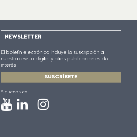
NEWSLETTER
El boletín electrónico incluye la suscripción a
nuestra revista digital y otras publicaciones de
interés
SUSCRÍBETE
Siguenos en...
Icono
Icono
Icono
Icono
de
de
de
de
Youtube
Linkedin
Instagram