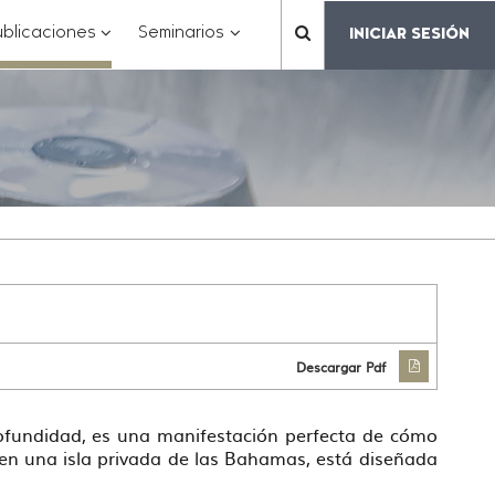
???
???
???
blicaciones
Seminarios
INICIAR SESIÓN
???
matter.header.toggle.subsections???
key.formatter.header.toggle.subsections???
key.formatter.header.toggle.subs
label.mainnavigation.
Descargar Pdf
rofundidad, es una manifestación perfecta de cómo
a en una isla privada de las Bahamas, está diseñada