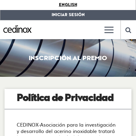
???
ENGLISH
label.access.jump.content???
???
label.access.jump.header???
???
INICIAR SESIÓN
label.access.jump.footer???
???
label.access.jump.menu???
???
???
label.mainna
lab
INSCRIPCIÓN AL PREMIO
Política de Privacidad
CEDINOX-Asociación para la investigación
y desarrollo del acerino inoxidable tratará