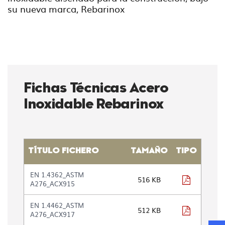
su nueva marca, Rebarinox
Fichas Técnicas Acero
Inoxidable Rebarinox
TÍTULO FICHERO
TAMAÑO
TIPO
Tabla
EN 1.4362_ASTM
con
pdf
516 KB
A276_ACX915
la
lista
EN 1.4462_ASTM
de
pdf
512 KB
A276_ACX917
ficheros