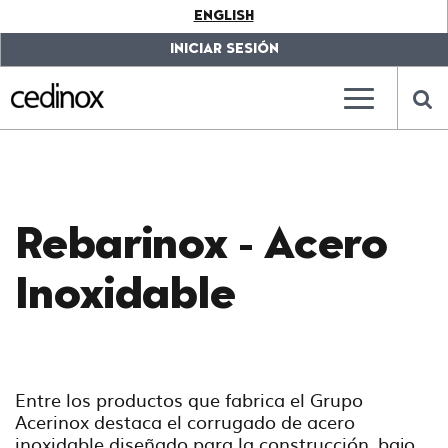
???
ENGLISH
label.access.jump.content???
???
label.access.jump.header???
???
INICIAR SESIÓN
label.access.jump.footer???
???
label.access.jump.menu???
???
???
label.mainna
lab
Rebarinox - Acero
Inoxidable
Entre los productos que fabrica el Grupo
Acerinox destaca el corrugado de acero
inoxidable diseñado para la construcción, bajo