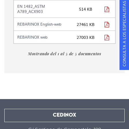
contenidos
CONSULTA A LOS ESPECIALISTAS
EN 1482_ASTM
en
pdf
514 KB
A789_ACX903
la
galería
pdf
REBARINOX English-web
27461 KB
de
documentos
"
pdf
REBARINOX web
27003 KB
[DOCUMENTOS]
-
Mostrando del 1 al 5 de 5 documentos
Fichas
Acero
Rebarinox"
CEDINOX