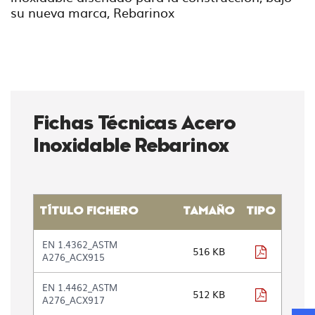
su nueva marca, Rebarinox
Fichas Técnicas Acero
Inoxidable Rebarinox
TÍTULO FICHERO
TAMAÑO
TIPO
Tabla
EN 1.4362_ASTM
con
pdf
516 KB
A276_ACX915
la
lista
EN 1.4462_ASTM
de
pdf
512 KB
A276_ACX917
ficheros