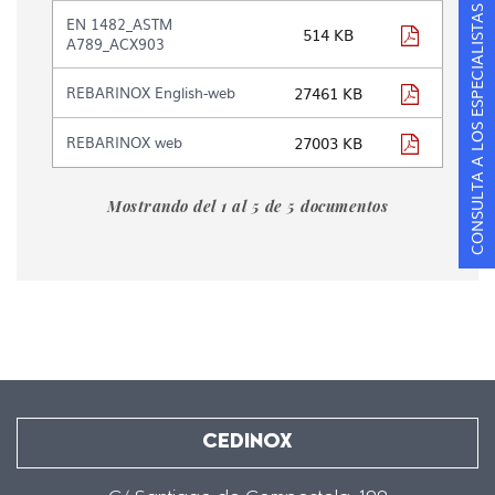
contenidos
CONSULTA A LOS ESPECIALISTAS
EN 1482_ASTM
en
pdf
514 KB
A789_ACX903
la
galería
pdf
REBARINOX English-web
27461 KB
de
documentos
"
pdf
REBARINOX web
27003 KB
[DOCUMENTOS]
-
Mostrando del 1 al 5 de 5 documentos
Fichas
Acero
Rebarinox"
CEDINOX