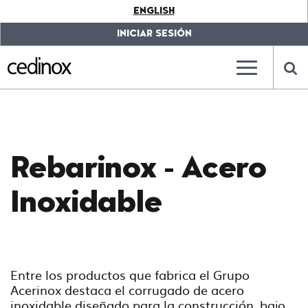
???
ENGLISH
label.access.jump.content???
???
label.access.jump.header???
???
INICIAR SESIÓN
label.access.jump.footer???
???
label.access.jump.menu???
???
???
label.mainna
lab
Rebarinox - Acero
Inoxidable
Entre los productos que fabrica el Grupo
Acerinox destaca el corrugado de acero
inoxidable diseñado para la construcción, bajo