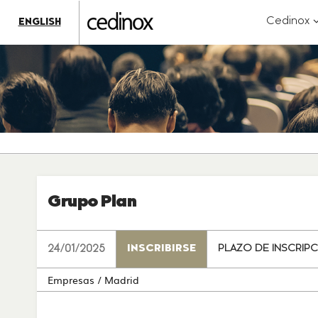
???
label.access.jump.content???
???
?
Cedinox
ENGLISH
label.access.jump.header???
???
k
label.access.jump.footer???
???
label.access.jump.menu???
Grupo Plan
24/01/2025
INSCRIBIRSE
PLAZO DE INSCRIPC
Empresas
/ Madrid