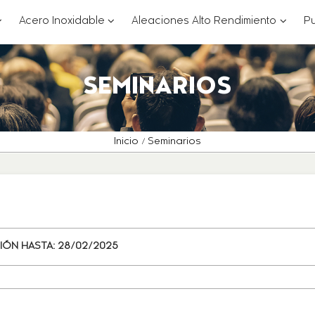
??
???
???
Acero Inoxidable
Aleaciones Alto Rendimiento
Pu
ey.formatter.header.toggle.subsections???
key.formatter.header.toggle.subsections
key.for
SEMINARIOS
Inicio
Seminarios
IÓN HASTA:
28/02/2025