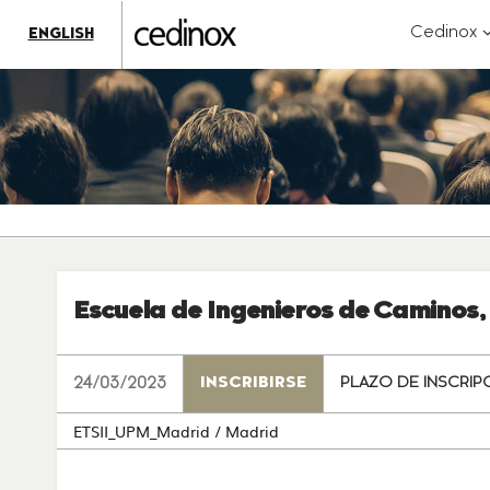
???
label.access.jump.content???
???
?
Cedinox
ENGLISH
label.access.jump.header???
???
k
label.access.jump.footer???
???
label.access.jump.menu???
Escuela de Ingenieros de Caminos,
24/03/2023
INSCRIBIRSE
PLAZO DE INSCRIP
ETSII_UPM_Madrid
/ Madrid