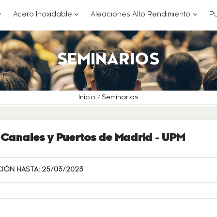
??
???
???
Acero Inoxidable
Aleaciones Alto Rendimiento
Pu
ey.formatter.header.toggle.subsections???
key.formatter.header.toggle.subsections
key.for
SEMINARIOS
Inicio
Seminarios
 Canales y Puertos de Madrid - UPM
CIÓN HASTA:
25/03/2023