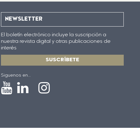
NEWSLETTER
El boletín electrónico incluye la suscripción a
nuestra revista digital y otras publicaciones de
interés
SUSCRÍBETE
Siguenos en...
Icono
Icono
Icono
Icono
de
de
de
de
Youtube
Linkedin
Instagram
X