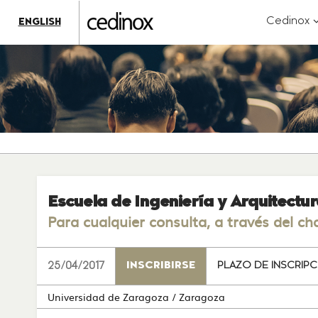
???
label.access.jump.content???
???
?
Cedinox
ENGLISH
label.access.jump.header???
???
k
label.access.jump.footer???
???
label.access.jump.menu???
Escuela de Ingeniería y Arquitectu
Para cualquier consulta, a través del ch
25/04/2017
INSCRIBIRSE
PLAZO DE INSCRIPC
Universidad de Zaragoza
/ Zaragoza