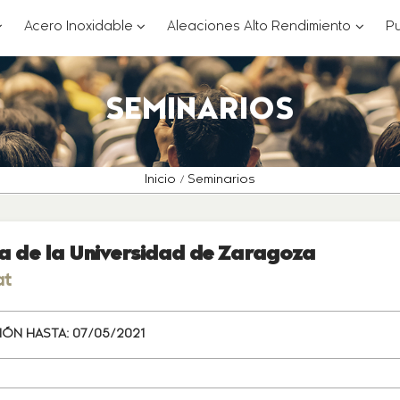
??
???
???
Acero Inoxidable
Aleaciones Alto Rendimiento
Pu
ey.formatter.header.toggle.subsections???
key.formatter.header.toggle.subsections
key.for
SEMINARIOS
Inicio
Seminarios
ra de la Universidad de Zaragoza
at
IÓN HASTA:
07/05/2021