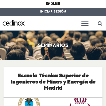
???
ENGLISH
label.access.jump.content???
???
label.access.jump.header???
???
INICIAR SESIÓN
label.access.jump.footer???
???
label.access.jump.menu???
???
???
label.mainna
lab
SEMINARIOS
Escuela Técnica Superior de
Ingenieros de Minas y Energía de
Madrid