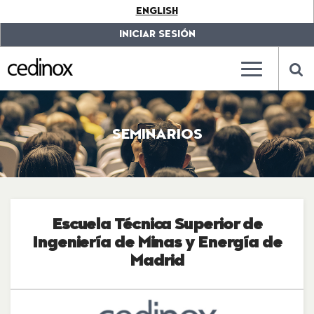
???
ENGLISH
label.access.jump.content???
???
label.access.jump.header???
???
INICIAR SESIÓN
label.access.jump.footer???
???
label.access.jump.menu???
???
???
label.mainna
lab
SEMINARIOS
Escuela Técnica Superior de
Ingeniería de Minas y Energía de
Madrid