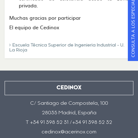
CONSULTA A LOS ESPECIALISTAS
privada.
Muchas gracias por participar
El equipo de Cedinox
Escuela Técnica Superior de Ingenieria Industrial - U.
La Rioja
CEDINOX
C/ Santiago de Compostela, 100
28035 Madrid, España
T +34 91 398 52 31 /+34 91 398 52 32
cedinox@acerinox.com