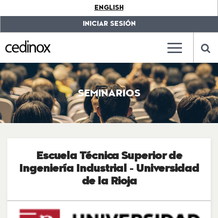
???
ENGLISH
label.access.jump.content???
???
label.access.jump.header???
???
INICIAR SESIÓN
label.access.jump.footer???
???
label.access.jump.menu???
???
???
label.mainna
lab
SEMINARIOS
Escuela Técnica Superior de
Ingeniería Industrial - Universidad
de la Rioja