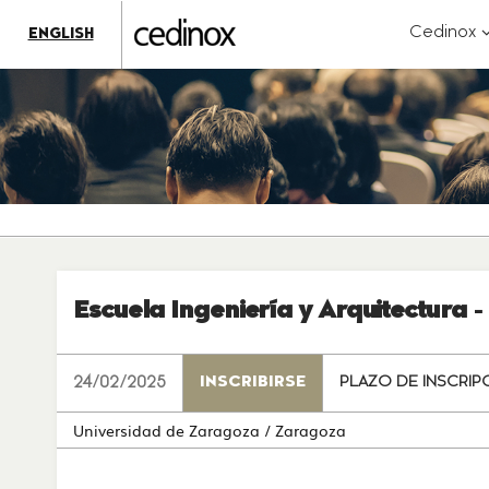
???
label.access.jump.content???
???
?
Cedinox
ENGLISH
label.access.jump.header???
???
k
label.access.jump.footer???
???
label.access.jump.menu???
Escuela Ingeniería y Arquitectura 
24/02/2025
INSCRIBIRSE
PLAZO DE INSCRIP
Universidad de Zaragoza
/ Zaragoza