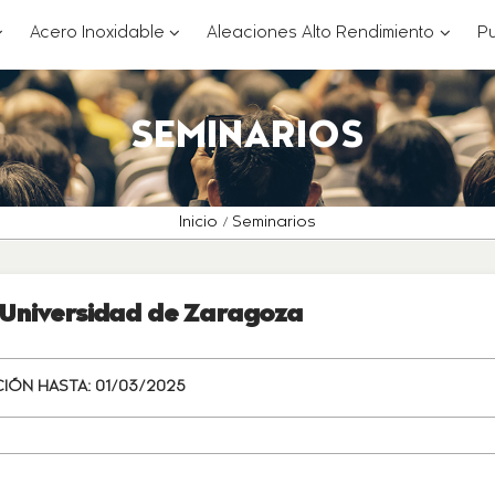
??
???
???
Acero Inoxidable
Aleaciones Alto Rendimiento
Pu
ey.formatter.header.toggle.subsections???
key.formatter.header.toggle.subsections
key.for
SEMINARIOS
Inicio
Seminarios
- Universidad de Zaragoza
CIÓN HASTA:
01/03/2025