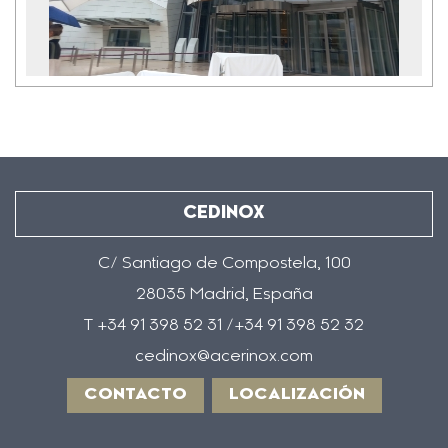
la
CEDINOX
C/ Santiago de Compostela, 100
28035 Madrid, España
T +34 91 398 52 31 /+34 91 398 52 32
cedinox@acerinox.com
CONTACTO
LOCALIZACIÓN