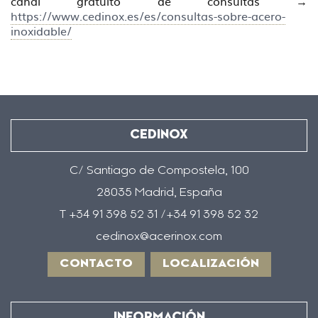
canal gratuito de consultas →
https://www.cedinox.es/es/consultas-sobre-acero-
inoxidable/
CEDINOX
C/ Santiago de Compostela, 100
28035 Madrid, España
T +34 91 398 52 31 /+34 91 398 52 32
cedinox@acerinox.com
CONTACTO
LOCALIZACIÓN
INFORMACIÓN