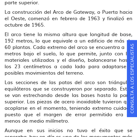
parte superior.
La construcción del Arco de Gateway, o Puerta hacia
el Oeste, comenzó en febrero de 1963 y finalizó en
octubre de 1965.
El arco tiene la misma altura que longitud de base,
192 metros, lo que equivale a un edificio de más de
60 plantas. Cada extremo del arco se encuentra a 18
CONSULTA A LOS ESPECIALISTAS
metros bajo el suelo, lo que permite, junto con los
materiales utilizados y el diseño, balancearse hasta
los 23 centímetros a cada lado para adaptarse a
posibles movimientos del terreno.
Las secciones de las patas del arco son triángulos
equiláteros que se construyeron por separado. Estos
se van estrechando desde las bases hasta la parte
superior. Las piezas de acero inoxidable tuvieron que
acoplarse en el momento, teniendo extremo cuidado
puesto que el margen de error permitido era de
menos de medio milímetro.
Aunque en sus inicios no tuvo el éxito que se
esperaba, hoy en día es uno de los monumentos más