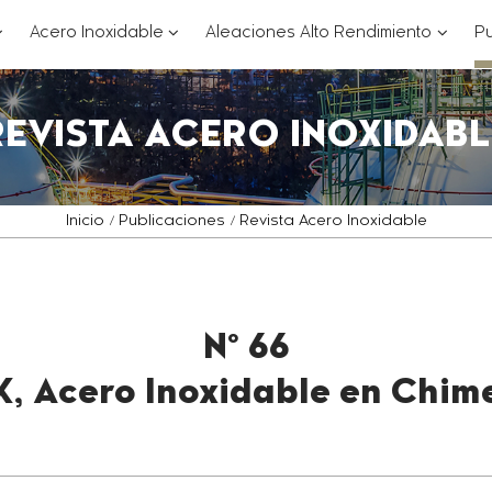
??
???
???
Acero Inoxidable
Aleaciones Alto Rendimiento
Pu
ey.formatter.header.toggle.subsections???
key.formatter.header.toggle.subsections
key.for
REVISTA ACERO INOXIDABL
Inicio
Publicaciones
Revista Acero Inoxidable
Nº 66
K, Acero Inoxidable en Chim