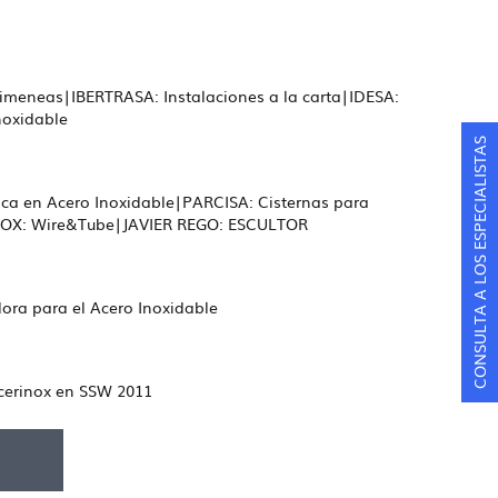
imeneas|IBERTRASA: Instalaciones a la carta|IDESA:
noxidable
CONSULTA A LOS ESPECIALISTAS
a en Acero Inoxidable|PARCISA: Cisternas para
INOX: Wire&Tube|JAVIER REGO: ESCULTOR
ora para el Acero Inoxidable
cerinox en SSW 2011
F