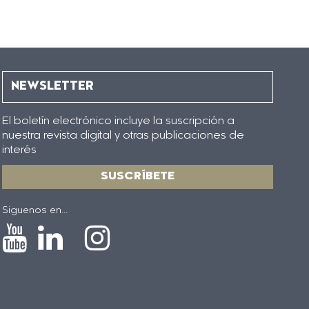
NEWSLETTER
El boletín electrónico incluye la suscripción a
nuestra revista digital y otras publicaciones de
interés
SUSCRÍBETE
Siguenos en...
Icono
Icono
Icono
Icono
de
de
de
de
Youtube
Linkedin
Instagram