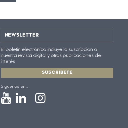
NEWSLETTER
El boletín electrónico incluye la suscripción a
nuestra revista digital y otras publicaciones de
interés
SUSCRÍBETE
Siguenos en...
Icono
Icono
Icono
Icono
de
de
de
de
Youtube
Linkedin
Instagram