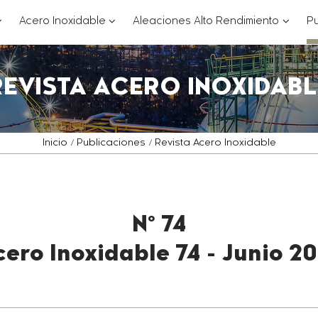
??
???
???
Acero Inoxidable
Aleaciones Alto Rendimiento
Pu
ey.formatter.header.toggle.subsections???
key.formatter.header.toggle.subsections
key.for
REVISTA ACERO INOXIDABL
Inicio
Publicaciones
Revista Acero Inoxidable
Nº 74
ero Inoxidable 74 - Junio 20