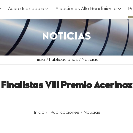
??
???
???
Acero Inoxidable
Aleaciones Alto Rendimiento
Pu
ey.formatter.header.toggle.subsections???
key.formatter.header.toggle.subsections
key.for
NOTICIAS
Inicio
Publicaciones
Noticias
Finalistas VIII Premio Acerinox
Inicio
Publicaciones
Noticias