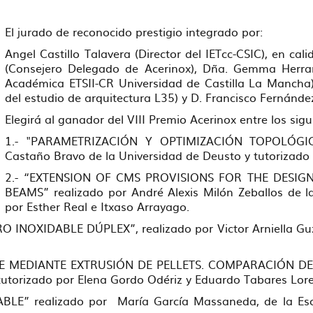
El jurado de reconocido prestigio integrado por:
Angel Castillo Talavera (Director del IETcc-CSIC), en ca
(Consejero Delegado de Acerinox), Dña. Gemma Herran
Académica ETSII-CR Universidad de Castilla La Mancha),
del estudio de arquitectura L35) y D. Francisco Fernánde
Elegirá al ganador del VIII Premio Acerinox entre los sigui
1.- "PARAMETRIZACIÓN Y OPTIMIZACIÓN TOPOLÓGIC
Castaño Bravo de la Universidad de Deusto y tutorizado
2.- “EXTENSION OF CMS PROVISIONS FOR THE DESIGN
BEAMS” realizado por André Alexis Milón Zeballos de la
por Esther Real e Itxaso Arrayago.
NOXIDABLE DÚPLEX”, realizado por Victor Arniella Guzmá
E MEDIANTE EXTRUSIÓN DE PELLETS. COMPARACIÓN DE SI
 tutorizado por Elena Gordo Odériz y Eduardo Tabares Lor
 realizado por María García Massaneda, de la Escue