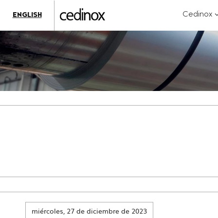
???
label.access.jump.content???
???
?
Cedinox
ENGLISH
label.access.jump.header???
???
k
label.access.jump.footer???
???
label.access.jump.menu???
miércoles, 27 de diciembre de 2023