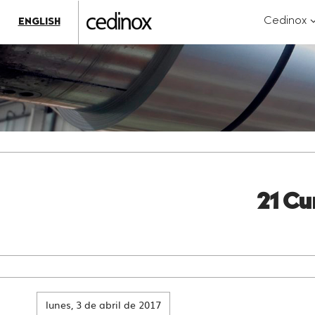
???
label.access.jump.content???
???
?
Cedinox
ENGLISH
label.access.jump.header???
???
k
label.access.jump.footer???
???
label.access.jump.menu???
21 Cu
lunes, 3 de abril de 2017