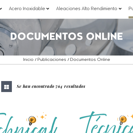
???
???
???
Acero Inoxidable
Aleaciones Alto Rendimiento
P
ey.formatter.header.toggle.subsections???
key.formatter.header.toggle.subsections
key.for
DOCUMENTOS ONLINE
Inicio
Publicaciones
Documentos Online
Se han encontrado 764 resultados