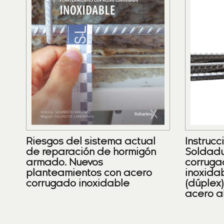
Riesgos del sistema actual
Instrucc
de reparación de hormigón
Soldadu
armado. Nuevos
corruga
planteamientos con acero
inoxidab
corrugado inoxidable
(dúplex
acero a