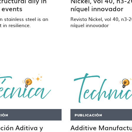
ructural ally in
Nickel, vol 40, n3-
 events
níquel innovador
n stainless steel is an
Revista Nickel, vol 40, n3-
 in resilience.
níquel innovador
CIÓN
PUBLICACIÓN
ción Aditiva y
Additive Manufactu