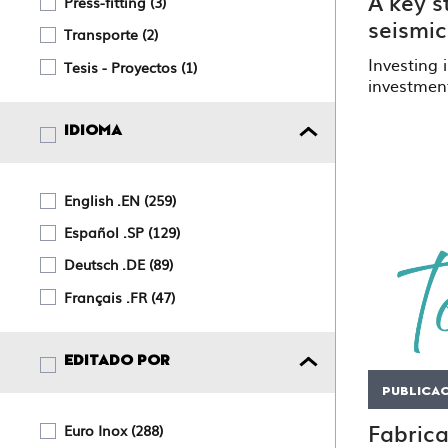
A key st
Press-fitting
3
seismic
Transporte
2
Investing i
Tesis - Proyectos
1
investment
IDIOMA
English .EN
259
Español .SP
129
Deutsch .DE
89
Français .FR
47
EDITADO POR
PUBLICA
Fabrica
Euro Inox
288