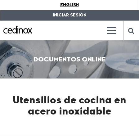
???
ENGLISH
label.access.jump.content???
???
label.access.jump.header???
???
INICIAR SESIÓN
label.access.jump.footer???
???
label.access.jump.menu???
???
???
label.mainna
lab
DOCUMENTOS ONLINE
Utensilios de cocina en
acero inoxidable