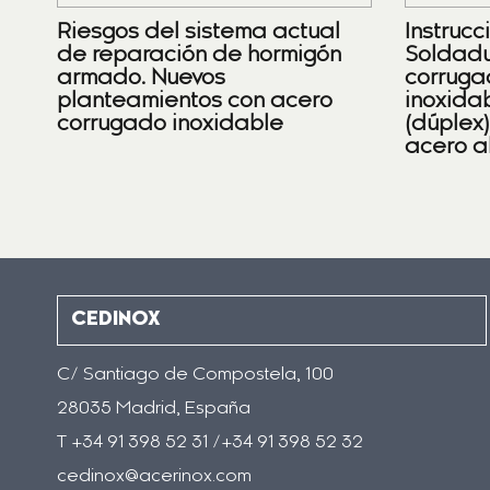
Riesgos del sistema actual
Instrucc
de reparación de hormigón
Soldadu
armado. Nuevos
corruga
planteamientos con acero
inoxidab
corrugado inoxidable
(dúplex
acero a
CEDINOX
C/ Santiago de Compostela, 100
28035 Madrid, España
T +34 91 398 52 31 /+34 91 398 52 32
cedinox@acerinox.com