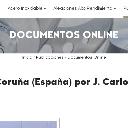
??
???
???
Acero Inoxidable
Aleaciones Alto Rendimiento
Pu
ey.formatter.header.toggle.subsections???
key.formatter.header.toggle.subsections
key.for
DOCUMENTOS ONLINE
Inicio
Publicaciones
Documentos Online
Coruña (España) por J. Carl