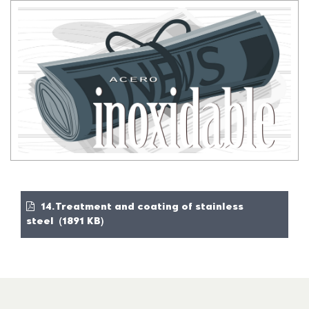
14.Treatment and coating of stainless
steel (1891 KB)