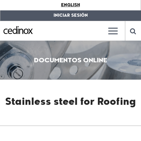
???
ENGLISH
label.access.jump.content???
???
label.access.jump.header???
???
INICIAR SESIÓN
label.access.jump.footer???
???
label.access.jump.menu???
???
???
label.mainna
lab
DOCUMENTOS ONLINE
Stainless steel for Roofing