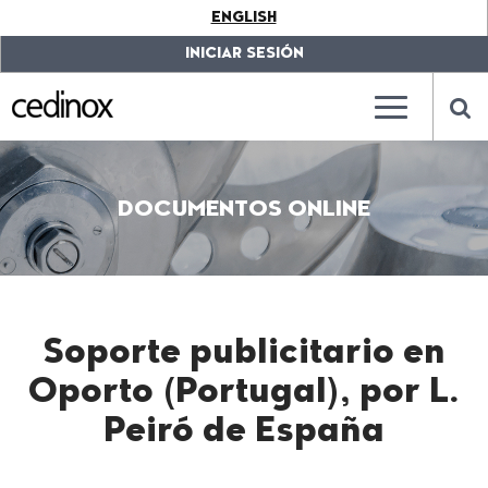
???
ENGLISH
label.access.jump.content???
???
label.access.jump.header???
???
INICIAR SESIÓN
label.access.jump.footer???
???
label.access.jump.menu???
???
???
label.mainna
lab
DOCUMENTOS ONLINE
Soporte publicitario en
Oporto (Portugal), por L.
Peiró de España