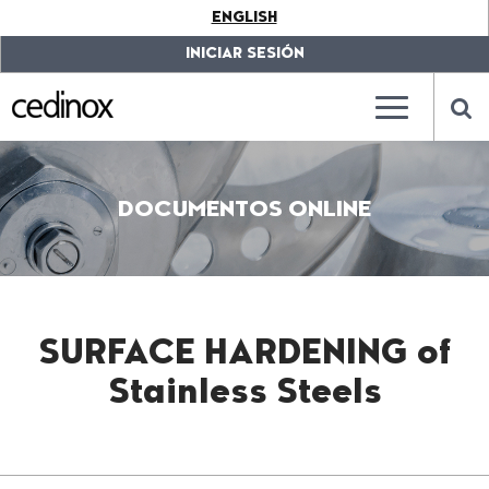
???
ENGLISH
label.access.jump.content???
???
label.access.jump.header???
???
INICIAR SESIÓN
label.access.jump.footer???
???
label.access.jump.menu???
???
???
label.mainna
lab
DOCUMENTOS ONLINE
SURFACE HARDENING of
Stainless Steels