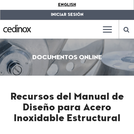
???
ENGLISH
label.access.jump.content???
???
label.access.jump.header???
???
INICIAR SESIÓN
label.access.jump.footer???
???
label.access.jump.menu???
???
???
label.mainna
lab
DOCUMENTOS ONLINE
Recursos del Manual de
Diseño para Acero
Inoxidable Estructural