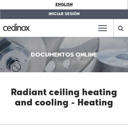
???
ENGLISH
label.access.jump.content???
???
label.access.jump.header???
???
INICIAR SESIÓN
label.access.jump.footer???
???
label.access.jump.menu???
???
???
label.mainna
lab
DOCUMENTOS ONLINE
Radiant ceiling heating
and cooling - Heating