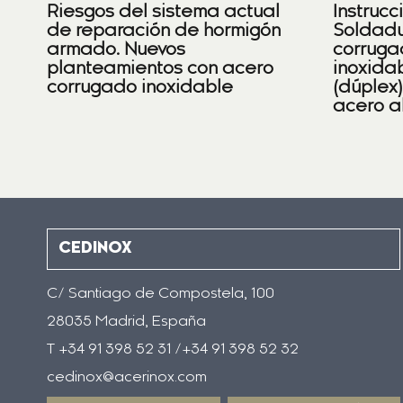
Riesgos del sistema actual
Instrucc
de reparación de hormigón
Soldadu
armado. Nuevos
corruga
planteamientos con acero
inoxidab
corrugado inoxidable
(dúplex
acero a
CEDINOX
C/ Santiago de Compostela, 100
28035 Madrid, España
T +34 91 398 52 31 /+34 91 398 52 32
cedinox@acerinox.com