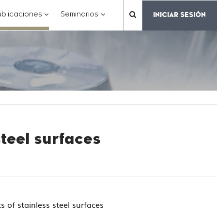
???
???
???
blicaciones
Seminarios
INICIAR SESIÓN
???
matter.header.toggle.subsections???
key.formatter.header.toggle.subsections???
key.formatter.header.toggle.subs
label.mainnavigation.
teel surfaces
f stainless steel surfaces