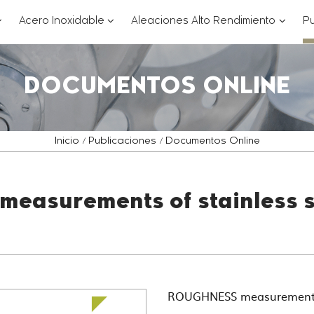
??
???
???
Acero Inoxidable
Aleaciones Alto Rendimiento
Pu
ey.formatter.header.toggle.subsections???
key.formatter.header.toggle.subsections
key.for
DOCUMENTOS ONLINE
Inicio
Publicaciones
Documentos Online
asurements of stainless s
ROUGHNESS measurements o