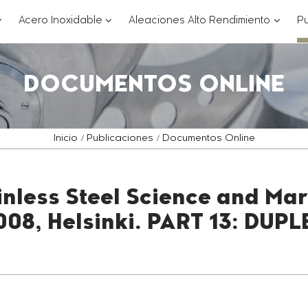
??
???
???
Acero Inoxidable
Aleaciones Alto Rendimiento
Pu
ey.formatter.header.toggle.subsections???
key.formatter.header.toggle.subsections
key.for
DOCUMENTOS ONLINE
Inicio
Publicaciones
Documentos Online
inless Steel Science and Ma
008, Helsinki. PART 13: DUPL