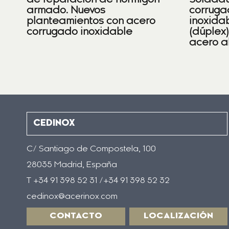
de reparación de hormigón
Soldadu
armado. Nuevos
corruga
planteamientos con acero
inoxidab
corrugado inoxidable
(dúplex
acero a
CEDINOX
C/ Santiago de Compostela, 100
28035 Madrid, España
T +34 91 398 52 31 /+34 91 398 52 32
cedinox@acerinox.com
CONTACTO
LOCALIZACIÓN