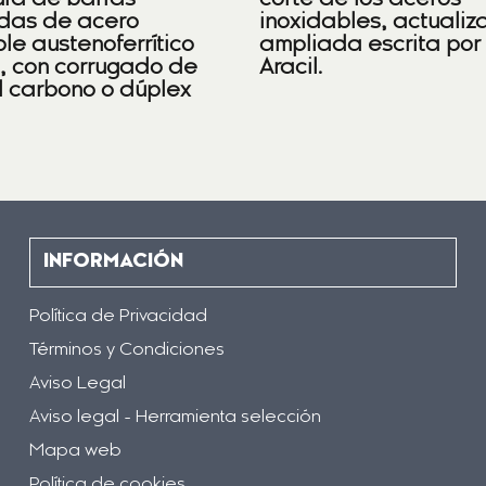
ra de barras
corte de los aceros
das de acero
inoxidables, actualiz
le austenoferrítico
ampliada escrita por
), con corrugado de
Aracil.
l carbono o dúplex
INFORMACIÓN
Política de Privacidad
Términos y Condiciones
Aviso Legal
Aviso legal - Herramienta selección
Mapa web
Política de cookies