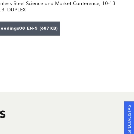
inless Steel Science and Market Conference, 10-13
 13: DUPLEX
eedings08_EN-5 (687 KB)
S