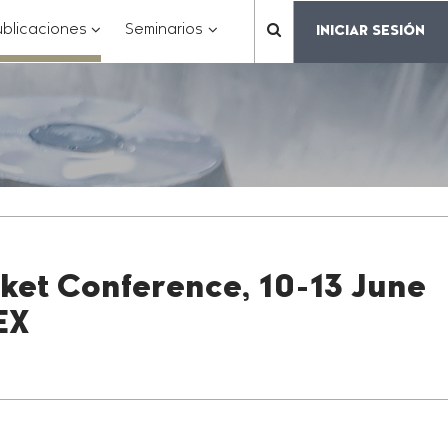
???
???
???
blicaciones
Seminarios
INICIAR SESIÓN
???
matter.header.toggle.subsections???
key.formatter.header.toggle.subsections???
key.formatter.header.toggle.subs
label.mainnavigation.
rket Conference, 10-13 June
EX