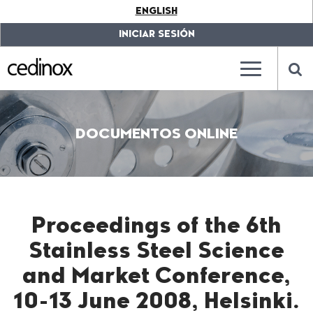
???
ENGLISH
label.access.jump.content???
???
label.access.jump.header???
???
INICIAR SESIÓN
label.access.jump.footer???
???
label.access.jump.menu???
???
???
label.mainna
lab
DOCUMENTOS ONLINE
Proceedings of the 6th
Stainless Steel Science
and Market Conference,
10-13 June 2008, Helsinki.