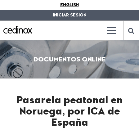
???
ENGLISH
label.access.jump.content???
???
label.access.jump.header???
???
INICIAR SESIÓN
label.access.jump.footer???
???
label.access.jump.menu???
???
???
label.mainna
lab
DOCUMENTOS ONLINE
Pasarela peatonal en
Noruega, por ICA de
España