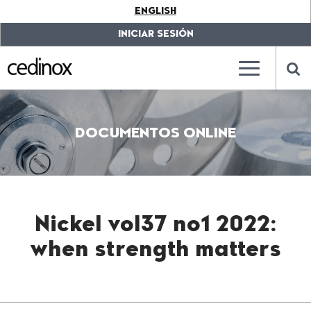
???
ENGLISH
label.access.jump.content???
???
label.access.jump.header???
???
INICIAR SESIÓN
label.access.jump.footer???
???
label.access.jump.menu???
???
???
label.mainna
lab
DOCUMENTOS ONLINE
Nickel vol37 no1 2022:
when strength matters