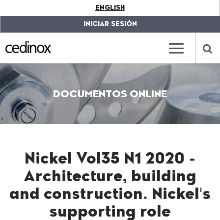
???
ENGLISH
label.access.jump.content???
???
label.access.jump.header???
???
INICIAR SESIÓN
label.access.jump.footer???
???
label.access.jump.menu???
???
???
label.mainna
lab
DOCUMENTOS ONLINE
Nickel Vol35 N1 2020 -
Architecture, building
and construction. Nickel's
supporting role