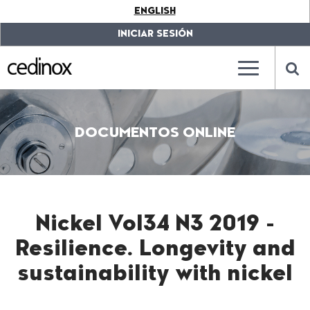
???
ENGLISH
label.access.jump.content???
???
label.access.jump.header???
???
INICIAR SESIÓN
label.access.jump.footer???
???
label.access.jump.menu???
???
???
label.mainna
lab
DOCUMENTOS ONLINE
Nickel Vol34 N3 2019 -
Resilience. Longevity and
sustainability with nickel