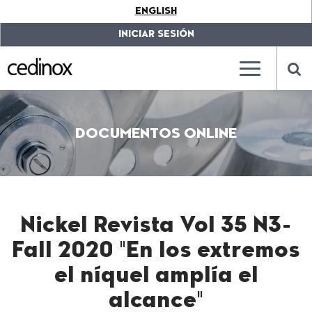
???
ENGLISH
label.access.jump.content???
???
label.access.jump.header???
???
INICIAR SESIÓN
label.access.jump.footer???
???
label.access.jump.menu???
???
???
label.mainna
lab
DOCUMENTOS ONLINE
Nickel Revista Vol 35 N3-
Fall 2020 "En los extremos
el níquel amplía el
alcance"