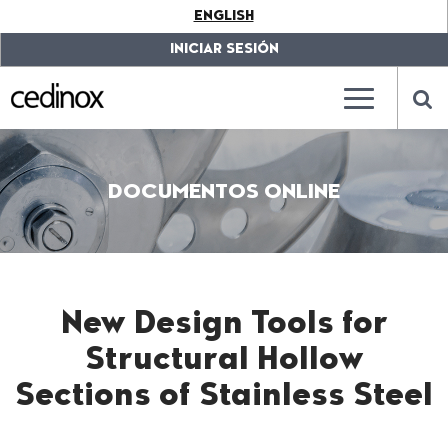
???
ENGLISH
label.access.jump.content???
???
label.access.jump.header???
???
INICIAR SESIÓN
label.access.jump.footer???
???
label.access.jump.menu???
???
???
label.mainna
lab
DOCUMENTOS ONLINE
New Design Tools for
Structural Hollow
Sections of Stainless Steel