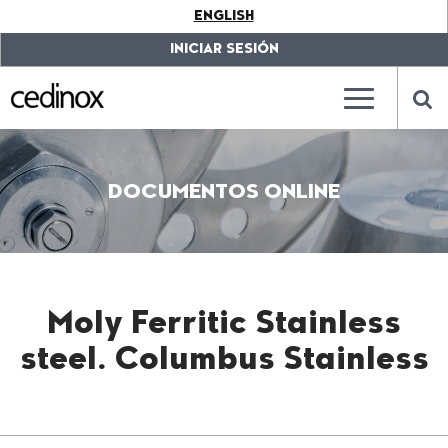
???
ENGLISH
label.access.jump.content???
???
label.access.jump.header???
???
INICIAR SESIÓN
label.access.jump.footer???
???
label.access.jump.menu???
???
???
label.mainna
lab
DOCUMENTOS ONLINE
Moly Ferritic Stainless
steel. Columbus Stainless