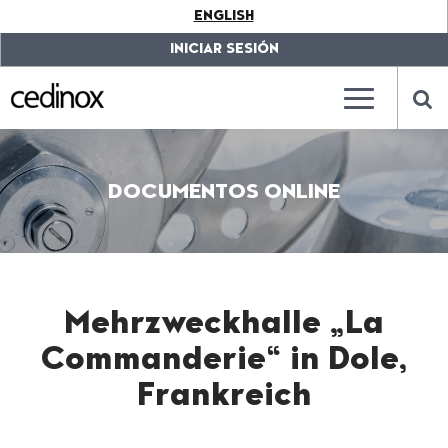
???
ENGLISH
label.access.jump.content???
???
label.access.jump.header???
???
INICIAR SESIÓN
label.access.jump.footer???
???
label.access.jump.menu???
???
???
label.mainna
lab
DOCUMENTOS ONLINE
Mehrzweckhalle „La
Commanderie“ in Dole,
Frankreich