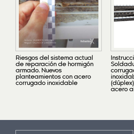
Riesgos del sistema actual
Instrucc
de reparación de hormigón
Soldadu
armado. Nuevos
corruga
planteamientos con acero
inoxidab
corrugado inoxidable
(dúplex
acero a