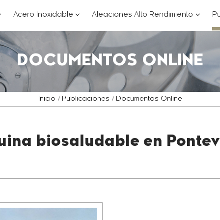
??
???
???
Acero Inoxidable
Aleaciones Alto Rendimiento
Pu
ey.formatter.header.toggle.subsections???
key.formatter.header.toggle.subsections
key.for
DOCUMENTOS ONLINE
Inicio
Publicaciones
Documentos Online
ina biosaludable en Ponte