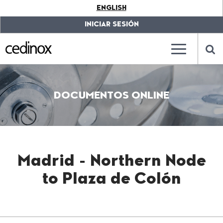
???
ENGLISH
label.access.jump.content???
???
label.access.jump.header???
???
INICIAR SESIÓN
label.access.jump.footer???
???
label.access.jump.menu???
???
???
label.mainna
lab
DOCUMENTOS ONLINE
Madrid - Northern Node
to Plaza de Colón