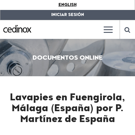
???
ENGLISH
label.access.jump.content???
???
label.access.jump.header???
???
INICIAR SESIÓN
label.access.jump.footer???
???
label.access.jump.menu???
???
???
label.mainna
lab
DOCUMENTOS ONLINE
Lavapies en Fuengirola,
Málaga (España) por P.
Martínez de España