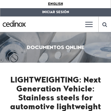
???
ENGLISH
label.access.jump.content???
???
label.access.jump.header???
???
INICIAR SESIÓN
label.access.jump.footer???
???
label.access.jump.menu???
???
???
label.mainna
lab
DOCUMENTOS ONLINE
LIGHTWEIGHTING: Next
Generation Vehicle:
Stainless steels for
automotive lightweight