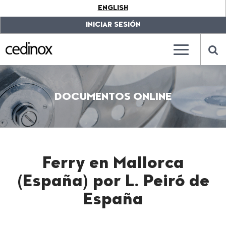
???
ENGLISH
label.access.jump.content???
???
label.access.jump.header???
???
INICIAR SESIÓN
label.access.jump.footer???
???
label.access.jump.menu???
???
???
label.mainna
lab
DOCUMENTOS ONLINE
Ferry en Mallorca
(España) por L. Peiró de
España