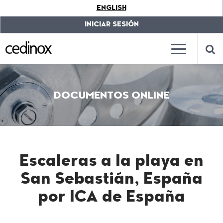
???
ENGLISH
label.access.jump.content???
???
label.access.jump.header???
???
INICIAR SESIÓN
label.access.jump.footer???
???
label.access.jump.menu???
???
???
label.mainna
lab
DOCUMENTOS ONLINE
Escaleras a la playa en
San Sebastián, España
por ICA de España