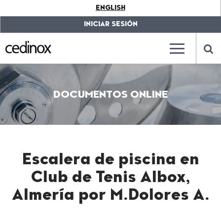
???
ENGLISH
label.access.jump.content???
???
label.access.jump.header???
???
INICIAR SESIÓN
label.access.jump.footer???
???
label.access.jump.menu???
???
???
label.mainna
lab
DOCUMENTOS ONLINE
Escalera de piscina en
Club de Tenis Albox,
Almería por M.Dolores A.